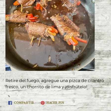
Retire del fuego, agregue una pizca de cilantro
fresco, un chorrito de lima y ¡disfrútelo!
COMPARTIR
PINEAR
COMPARTIR
HACER PIN
EN
EN
FACEBOOK
PINTEREST