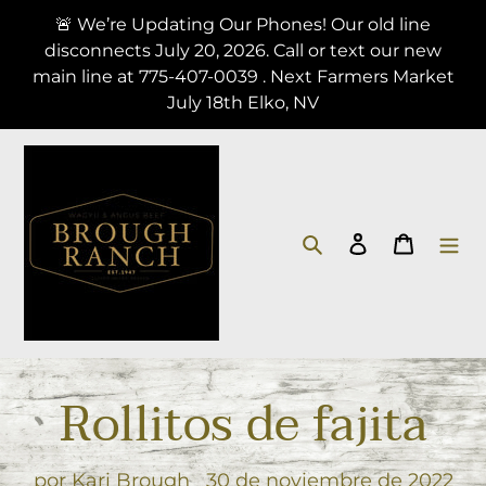
Ir
🚨 We’re Updating Our Phones! Our old line
directamente
disconnects July 20, 2026. Call or text our new
al
main line at 775-407-0039 . Next Farmers Market
contenido
July 18th Elko, NV
Buscar
Ingresar
Carrito
Rollitos de fajita
por Kari Brough
30 de noviembre de 2022