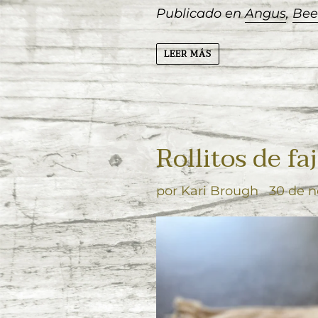
Publicado en
Angus
,
Bee
LEER MÁS
Rollitos de faj
por Kari Brough
30 de 