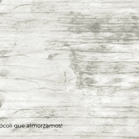
rócoli que almorzamos!